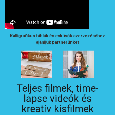
Kalligrafikus táblák és esküvők szervezéséhez
ajánljuk partnerünket
Teljes filmek, time-
lapse videók és
kreatív kisfilmek