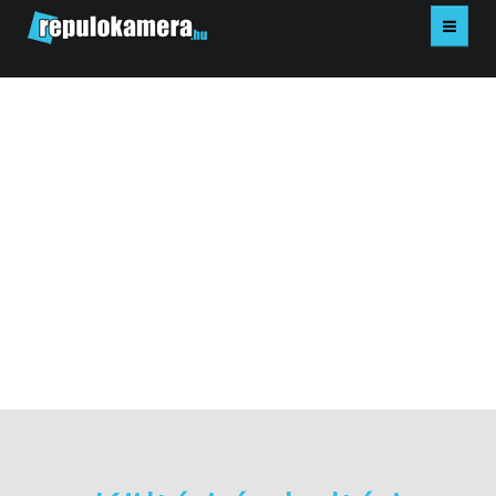
KEZDŐLAP
ÉPÍTŐIPAR
MEZŐGAZDASÁG
BELTÉRI DRÓN
KISFILMEK
KAPCSOLAT