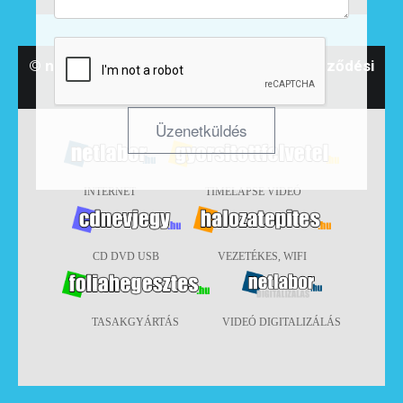
©
netlabor.hu
- 2014-
2026. -
Általános Szerződési
Feltételek
INTERNET
TIMELAPSE VIDEÓ
CD DVD USB
VEZETÉKES, WIFI
TASAKGYÁRTÁS
VIDEÓ DIGITALIZÁLÁS