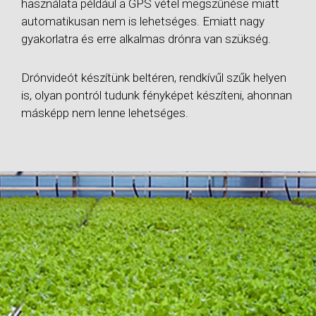
használata például a GPS vétel megszűnése miatt
automatikusan nem is lehetséges. Emiatt nagy
gyakorlatra és erre alkalmas drónra van szükség.
Drónvideót készítünk beltéren, rendkívűl szűk helyen
is, olyan pontról tudunk fényképet készíteni, ahonnan
másképp nem lenne lehetséges.