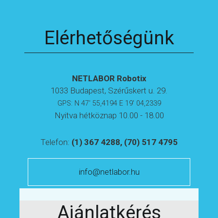
Elérhetőségünk
NETLABOR Robotix
1033 Budapest, Szérűskert u. 29.
GPS: N 47' 55,4194 E 19' 04,2339
Nyitva hétköznap 10.00 - 18.00
Telefon:
(1) 367 4288, (70) 517 4795
info@netlabor.hu
Ajánlatkérés