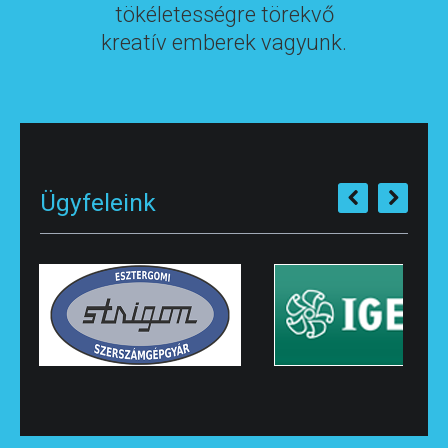
tökéletességre törekvő
kreatív emberek vagyunk.
Ügyfeleink