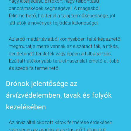
nagy kiterjedésű birtokon, nagy felbontású
panorámaképek segítségével. A magasból
felismerhető, hol tér el a talaj termőképessége, jól
láthatók a növények fejlődési különbségei.
Az erdő madártávlatból könnyebben feltérképezhető,
megmutatja merre vannak az elszáradt fák, a ritkás,
beültetendő területek vagy éppen a túlburjánzás.
Ezáltal hatékonyabb területhasználat érhető el, több
és szebb fa termelhető.
Drónok jelentősége az
árvízvédelemben, tavak és folyók
kezelésében
Az árvíz által okozott károk felmérése érdekében
szükséges az áradás, árasztás előtt állapotot